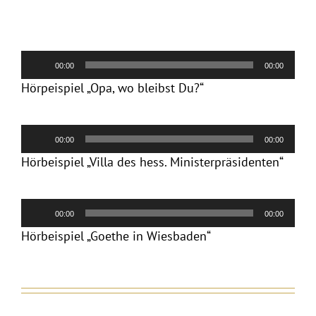
Audio-
00:00
00:00
Player
Hörpeispiel „Opa, wo bleibst Du?“
Audio-
00:00
00:00
Player
Hörbeispiel „Villa des hess. Ministerpräsidenten“
Audio-
00:00
00:00
Player
Hörbeispiel „Goethe in Wiesbaden“